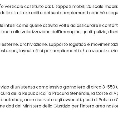
verticale costituito da: 6 tappeti mobili; 26 scale mobili; 
o delle strutture edili e dei suoi complementi nonché esegu
ale intesi come quelle attività volte ad assicurare il confo
endo alla valorizzazione dell’immagine, quali: pulizia, disin
 esterne, archiviazione, supporto logistico e movimentazio
stazioni, layout uffici per ampliamenti e/o razionalizzazio
servizio di un’utenza complessiva giornaliera di circa 3-550
rocura della Repubblica, la Procura Generale, la Corte di A
, book shop, aree riservate agli avvocati, posti di Polizia e C
ne dati del Ministero della Giustizia per l’intera area nazio