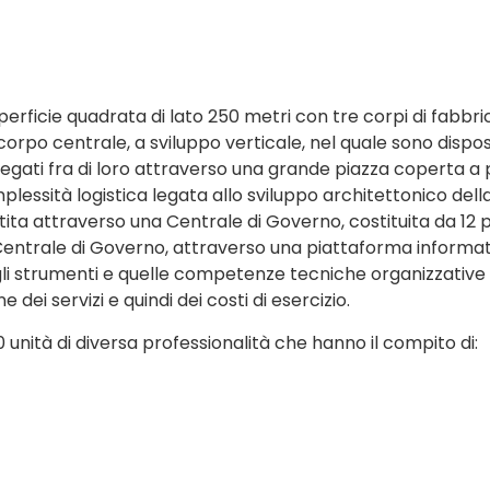
perficie quadrata di lato 250 metri con tre corpi di fabbrica
il corpo centrale, a sviluppo verticale, nel quale sono disp
collegati fra di loro attraverso una grande piazza coperta a p
lessità logistica legata allo sviluppo architettonico della
ta attraverso una Centrale di Governo, costituita da 12 p
a Centrale di Governo, attraverso una piattaforma informa
i strumenti e quelle competenze tecniche organizzative e
e dei servizi e quindi dei costi di esercizio.
unità di diversa professionalità che hanno il compito di: