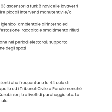
63 ascensori a funi; 8 navicelle lavavetri
ire piccoli interventi manutentivi e/o
rt igienico-ambientale all’interno ed
festazione, raccolta e smaltimento rifiuti,
ne nei periodi elettorali, supporto
ne degli spazi
 utenti che frequentano le 44 aule di
ppello ed i Tribunali Civile e Penale nonché
arabinieri, tre livelli di parcheggio etc. La
nale.