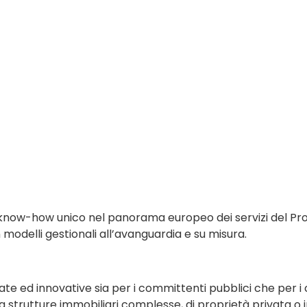
 un know-how unico nel panorama europeo dei servizi del
n modelli gestionali all’avanguardia e su misura.
ate ed innovative sia per i committenti pubblici che per i 
olti a strutture immobiliari complesse, di proprietà privata 