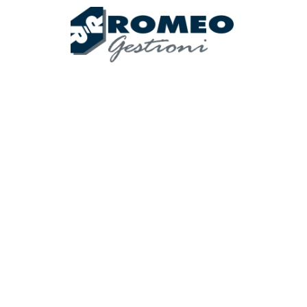
ss
Lavor
bile