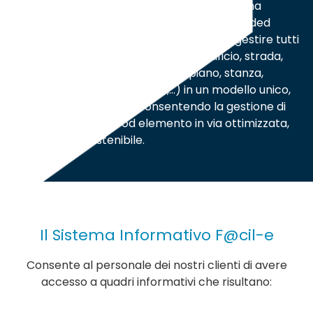
rinforza mutualmente le definizioni di sistema
informativo territoriale (SIT) e computer aided
facility management (CAFM) è quella di gestire tutti
i dati di un patrimonio territoriale (edificio, strada,
aggregato urbano o funzionale, piano, stanza,
condizionatore, interruttore,…) in un modello unico,
flessibile e strutturato consentendo la gestione di
un qualsiasi servizio od elemento in via ottimizzata,
qualitativa e sostenibile.
Il Sistema Informativo F@cil-e
Consente al personale dei nostri clienti di avere
accesso a quadri informativi che risultano: